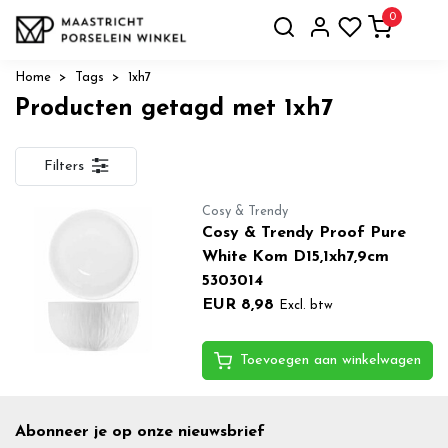
0
Home
Tags
1xh7
Producten getagd met 1xh7
Filters
Cosy & Trendy
Cosy & Trendy Proof Pure
White Kom D15,1xh7,9cm
5303014
EUR 8,98
Excl. btw
Toevoegen aan winkelwagen
Abonneer je op onze nieuwsbrief