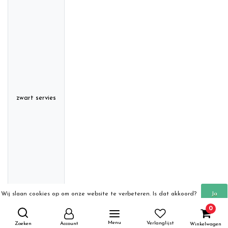
zwart servies
Wij slaan cookies op om onze website te verbeteren. Is dat akkoord?
Ja
0
Meer over cookies »
Nee
Menu
Verlanglijst
Zoeken
Account
Winkelwagen