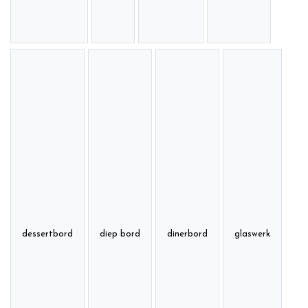
dessertbord
diep bord
dinerbord
glaswerk