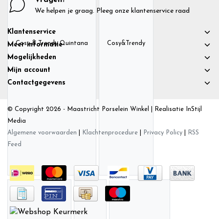
We helpen je graag. Pleeg onze klantenservice raad
Klantenservice
Cosy & Trendy Quintana
Cosy&Trendy
Meer informatie
Mogelijkheden
Mijn account
Contactgegevens
© Copyright 2026 - Maastricht Porselein Winkel | Realisatie
InStijl
Media
Algemene voorwaarden
|
Klachtenprocedure
|
Privacy Policy
|
RSS
Feed