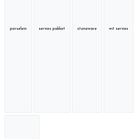
porselein
servies pakket
stoneware
wit servies