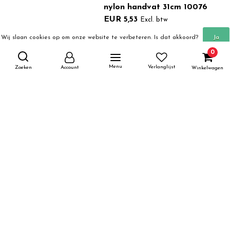
nylon handvat 31cm 10076
EUR 5,53
Excl. btw
Wij slaan cookies op om onze website te verbeteren. Is dat akkoord?
Ja
Toevoegen aan winkelwagen
0
Meer over cookies »
Nee
Menu
Verlanglijst
Zoeken
Account
Winkelwagen
Klopper inox 8-draads met
nylon handvat 27cm 10075
EUR 4,89
Vergelijk producten
0 Producten
Excl. btw
Toevoegen aan winkelwagen
Platte klopper inox 20,3cm
5816
EUR 3,30
Excl. btw
Toevoegen aan winkelwagen