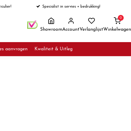
iculier!
Specialist in servies + bedrukking!
0
Showroom
Account
Verlanglijst
Winkelwagen
ies aanvragen
Kwaliteit & Uitleg