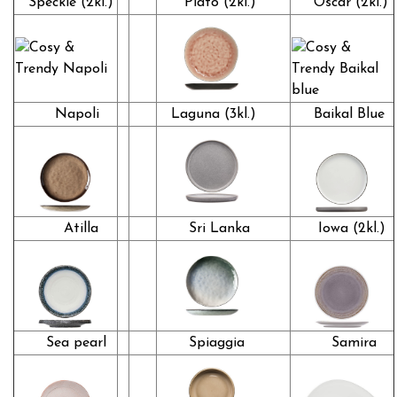
Speckle (2kl.)
Plato (2kl.)
Oscar (2kl.)
Napoli
Laguna (3kl.)
Baikal Blue
Atilla
Sri Lanka
Iowa (2kl.)
Sea pearl
Spiaggia
Samira