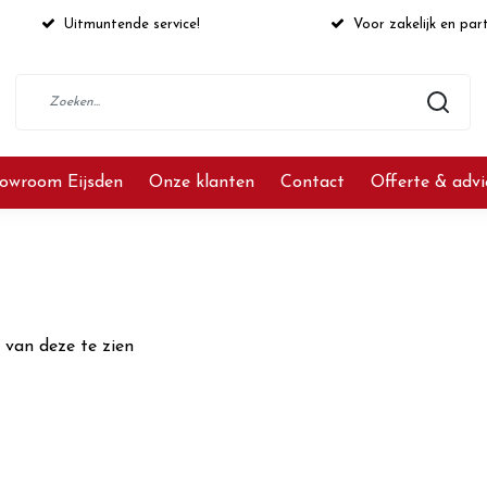
Uitmuntende service!
Voor zakelijk en part
owroom Eijsden
Onze klanten
Contact
Offerte & adv
 van deze te zien