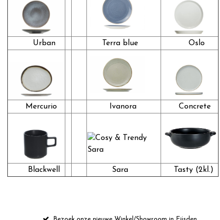
Urban
Terra blue
Oslo
Mercurio
Ivanora
Concrete
Blackwell
Sara
Tasty (2kl.)
Bezoek onze nieuwe Winkel/Showroom in Eijsden