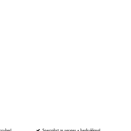
iculier!
Specialist in servies + bedrukking!