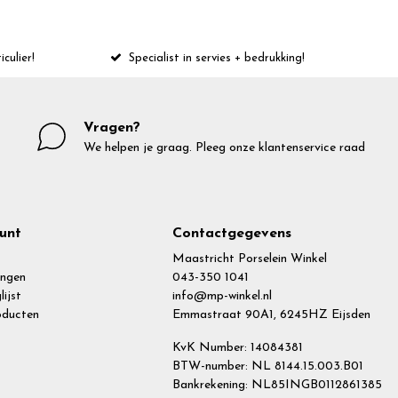
iculier!
Specialist in servies + bedrukking!
Vragen?
We helpen je graag. Pleeg onze klantenservice raad
unt
Contactgegevens
Maastricht Porselein Winkel
ingen
043-350 1041
lijst
info@mp-winkel.nl
roducten
Emmastraat 90A1, 6245HZ Eijsden
KvK Number: 14084381
BTW-number: NL 8144.15.003.B01
Bankrekening: NL85INGB0112861385