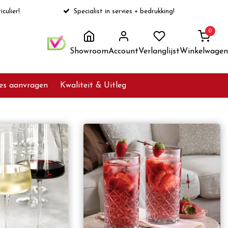
iculier!
Specialist in servies + bedrukking!
0
Showroom
Account
Verlanglijst
Winkelwagen
ies aanvragen
Kwaliteit & Uitleg