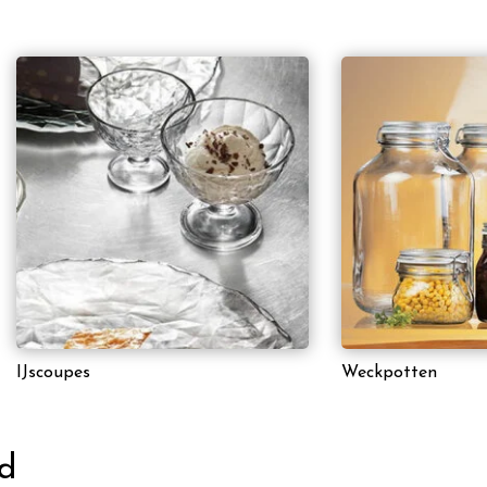
IJscoupes
Weckpotten
id