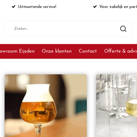
Uitmuntende service!
Voor zakelijk en part
owroom Eijsden
Onze klanten
Contact
Offerte & adv