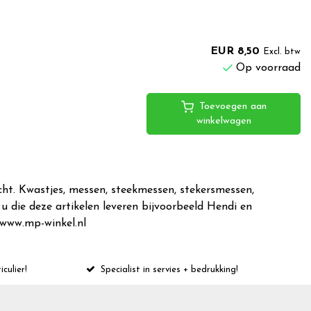
EUR 8,50
Excl. btw
Op voorraad
Toevoegen aan
winkelwagen
cht. Kwastjes, messen, steekmessen, stekersmessen,
u die deze artikelen leveren bijvoorbeeld Hendi en
 www.mp-winkel.nl
iculier!
Specialist in servies + bedrukking!