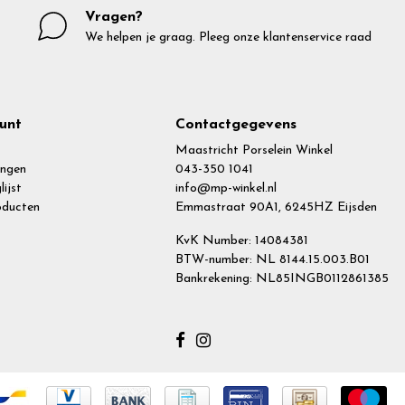
Vragen?
We helpen je graag. Pleeg onze klantenservice raad
unt
Contactgegevens
Maastricht Porselein Winkel
ingen
043-350 1041
lijst
info@mp-winkel.nl
roducten
Emmastraat 90A1, 6245HZ Eijsden
KvK Number: 14084381
BTW-number: NL 8144.15.003.B01
Bankrekening: NL85INGB0112861385