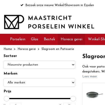
Bezoek onze nieuwe Winkel/Showroom in Eijsden
Porselein
Glas
Bestek
Horeca gerei
Winkel-Sh
Home
Horeca gerei
Slagroom en Patisserie
Slagroom
Sorteer
Ook voor patiss
deegstekers. Wi
Merken
Lees meer.
Prijs
Securit tafelverlichting
Bekijken