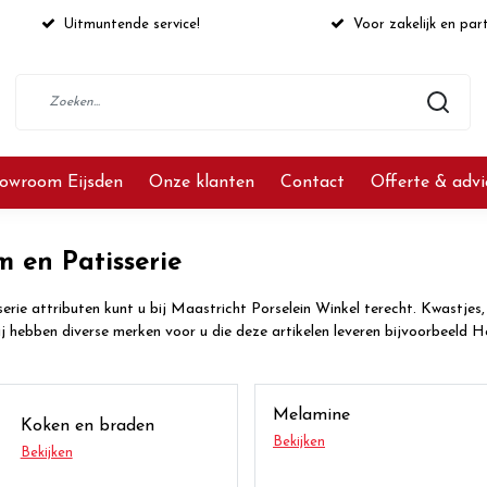
Uitmuntende service!
Voor zakelijk en part
owroom Eijsden
Onze klanten
Contact
Offerte & adv
 en Patisserie
erie attributen kunt u bij Maastricht Porselein Winkel terecht. Kwastjes
j hebben diverse merken voor u die deze artikelen leveren bijvoorbeel
Melamine
Koken en braden
Bekijken
Bekijken