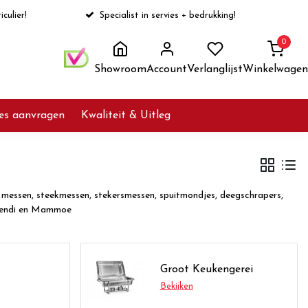
iculier!
Specialist in servies + bedrukking!
0
Showroom
Account
Verlanglijst
Winkelwagen
ies aanvragen
Kwaliteit & Uitleg
, messen, steekmessen, stekersmessen, spuitmondjes, deegschrapers,
d Hendi en Mammoe
Groot Keukengerei
Bekijken