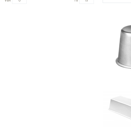
Van
To