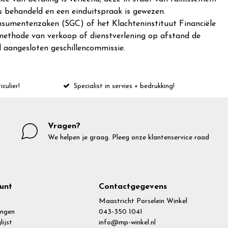
 is behandeld en een einduitspraak is gewezen.
nsumentenzaken (SGC) of het Klachteninstituut Financiële
e methode van verkoop of dienstverlening op afstand de
d aangesloten geschillencommissie.
iculier!
Specialist in servies + bedrukking!
Vragen?
We helpen je graag. Pleeg onze klantenservice raad
unt
Contactgegevens
Maastricht Porselein Winkel
ingen
043-350 1041
lijst
info@mp-winkel.nl