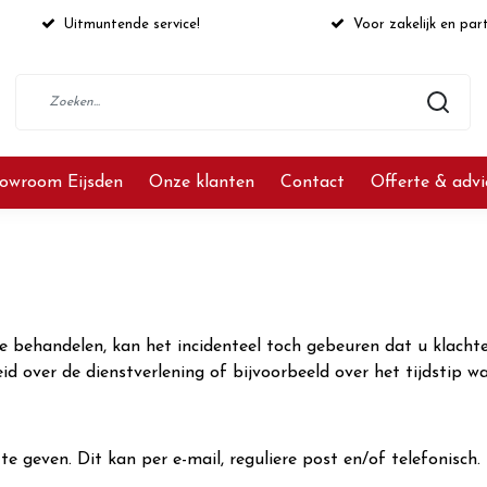
Uitmuntende service!
Voor zakelijk en part
owroom Eijsden
Onze klanten
Contact
Offerte & adv
e behandelen, kan het incidenteel toch gebeuren dat u klachte
id over de dienstverlening of bijvoorbeeld over het tijdstip 
te geven. Dit kan per e-mail, reguliere post en/of telefonisch.