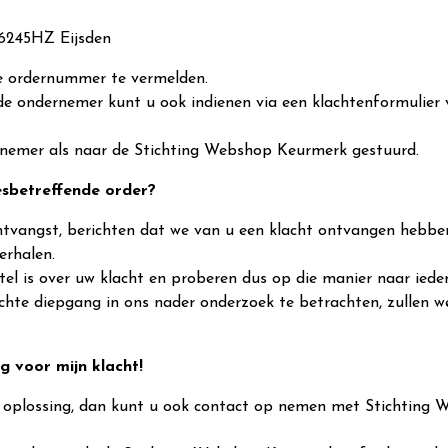
 6245HZ Eijsden
de ordernummer te vermelden.
n de ondernemer kunt u ook indienen via een klachtenformulie
rnemer als naar de Stichting Webshop Keurmerk gestuurd.
desbetreffende order?
a ontvangst, berichten dat we van u een klacht ontvangen heb
erhalen.
el is over uw klacht en proberen dus op die manier naar ieder
achte diepgang in ons nader onderzoek te betrachten, zullen w
g voor mijn klacht!
n oplossing, dan kunt u ook contact op nemen met Stichting