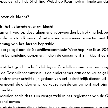
opgelost stelt de Stichting Webshop Keurmerk in finale zin da
 over de klacht?
ls, het volgende over uw klacht :
ment waarop deze algemene voorwaarden betrekking hebben, i
r de totstandkoming of uitvoering van overeenkomsten met b
neming van het hierna bepaalde,
oorgelegd aan de Geschillencommissie Webshop, Postbus 906
s in behandeling genomen, indien de consument zijn klacht e
ient het geschil schriftelijk bij de Geschillencommissie aanha
 de Geschillencommissie, is de ondernemer aan deze keuze ge
ernemer schriftelijk gedaan verzoek, schriftelijk dienen uit t
Verneemt de ondernemer de keuze van de consument niet binne
 rechter.
aarden zoals deze zijn vastgesteld in het reglement van de Ge
dend advies.
n of de behandeling staken, indien aan de ondernemer surseanc