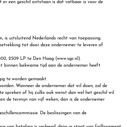
t er een geschil ontstaan is dat vatbaar is voor de
s uitsluitend Nederlands recht van toepassing.
etrekking tot door deze ondernemer te leveren of
00, 2509 LP te Den Haag (www.sgc.nl).
erst binnen bekwame tijd aan de ondernemer heeft
ngig te worden gemaakt.
bonden. Wanneer de ondernemer dat wil doen, zal de
e spreken of hij zulks ook wenst dan wel het geschil wil
n de termijn van vijf weken, dan is de ondernemer
schillencommissie. De beslissingen van de
e van betaling is verleend, deze in staat van faillissement