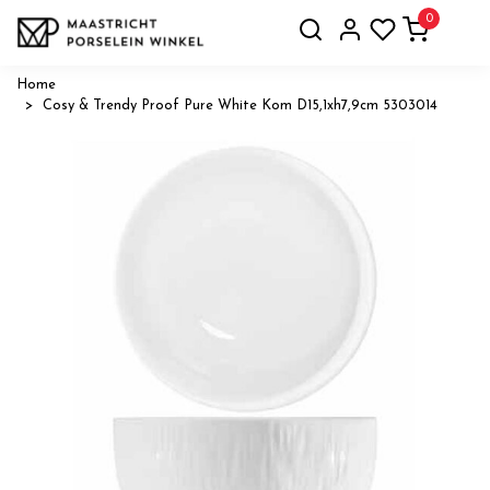
0
Home
Cosy & Trendy Proof Pure White Kom D15,1xh7,9cm 5303014
Vorige
Volge