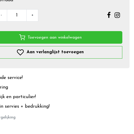
-
+
Toevoegen aan winkelwagen
Aan verlanglijst toevoegen
e service!
ring
jk en particulier!
in servies + bedrukking!
gelijking