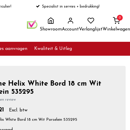
iculier!
Specialist in servies + bedrukking!
0
Showroom
Account
Verlanglijst
Winkelwagen
ies aanvragen
Kwaliteit & Uitleg
ne Helix White Bord 18 cm Wit
ein 535295
gen review
21
Excl. btw
lix White Bord 18 cm Wit Porselein 535295
orraad