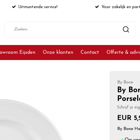
Uitmuntende service!
Voor zakelijk en part
owroom Eijsden
Onze klanten
Contact
Offerte & adv
By Bone
By Bo
Porsel
Schrijf je ei
EUR 5,
By Bone He
Op vo