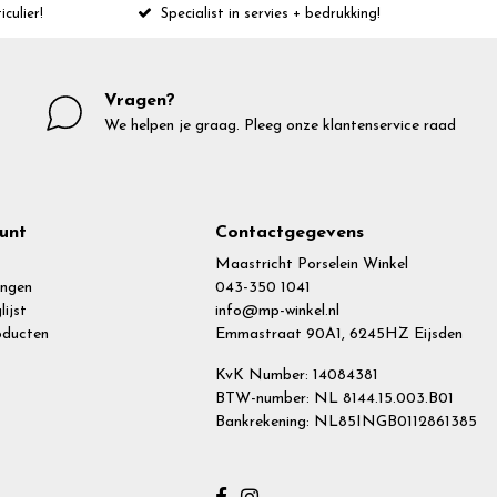
iculier!
Specialist in servies + bedrukking!
Vragen?
We helpen je graag. Pleeg onze klantenservice raad
unt
Contactgegevens
Maastricht Porselein Winkel
ingen
043-350 1041
lijst
info@mp-winkel.nl
roducten
Emmastraat 90A1, 6245HZ Eijsden
KvK Number: 14084381
BTW-number: NL 8144.15.003.B01
Bankrekening: NL85INGB0112861385