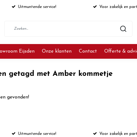
Uitmuntende service!
Voor zakelijk en part
owroom Eijsden
Onze klanten
Contact
Offerte & adv
en getagd met Amber kommetje
en gevonden!
Uitmuntende service!
Voor zakelijk en part