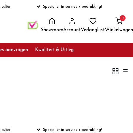
iculier!
Specialist in servies + bedrukking!
0
Showroom
Account
Verlanglijst
Winkelwagen
ies aanvragen
Kwaliteit & Uitleg
iculier!
Specialist in servies + bedrukking!