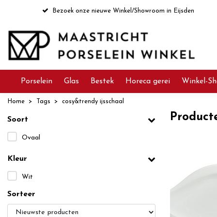
Bezoek onze nieuwe Winkel/Showroom in Eijsden
Porselein
Glas
Bestek
Horeca gerei
Winkel-Sh
Home
Tags
cosy&trendy ijsschaal
Product
Soort
Ovaal
Kleur
Wit
Sorteer