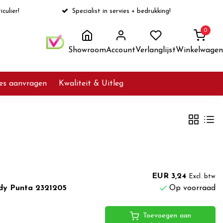
iculier!
Specialist in servies + bedrukking!
0
Showroom
Account
Verlanglijst
Winkelwagen
ies aanvragen
Kwaliteit & Uitleg
EUR 3,24
Excl. btw
dy Punta 2321205
Op voorraad
Toevoegen aan