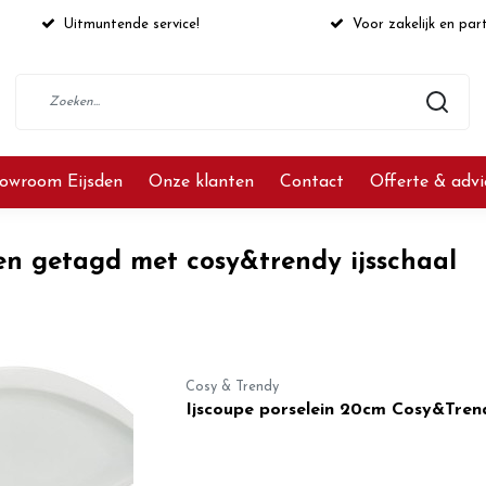
Uitmuntende service!
Voor zakelijk en part
owroom Eijsden
Onze klanten
Contact
Offerte & adv
en getagd met cosy&trendy ijsschaal
Cosy & Trendy
Ijscoupe porselein 20cm Cosy&Tren