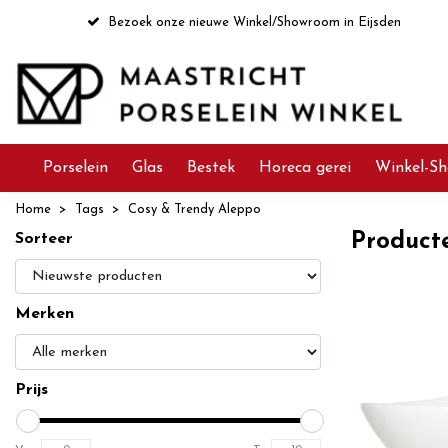
Bezoek onze nieuwe Winkel/Showroom in Eijsden
Porselein
Glas
Bestek
Horeca gerei
Winkel-Sh
Home
Tags
Cosy & Trendy Aleppo
Product
Sorteer
Merken
Prijs