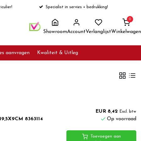
iculier!
Specialist in servies + bedrukking!
0
Showroom
Account
Verlanglijst
Winkelwagen
ies aanvragen
Kwaliteit & Uitleg
EUR 8,42
Excl. btw
X19,5X9CM 8363114
Op voorraad
Toevoegen aan