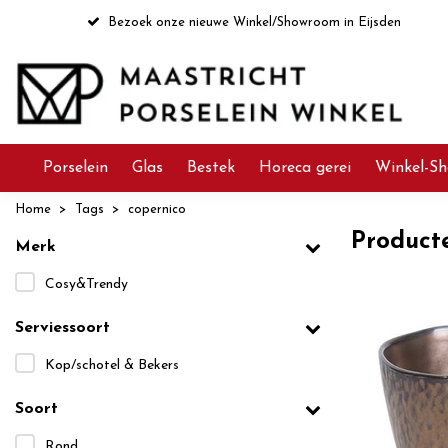
Bezoek onze nieuwe Winkel/Showroom in Eijsden
Porselein
Glas
Bestek
Horeca gerei
Winkel-Sh
Home
Tags
copernico
Product
Merk
Cosy&Trendy
Serviessoort
Kop/schotel & Bekers
Soort
Rond