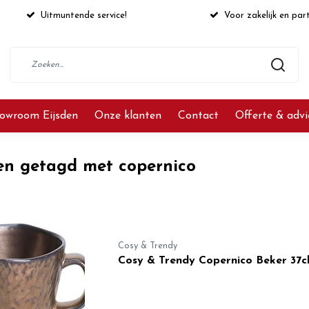
Uitmuntende service!
Voor zakelijk en part
owroom Eijsden
Onze klanten
Contact
Offerte & adv
en getagd met copernico
Cosy & Trendy
Cosy & Trendy Copernico Beker 37c