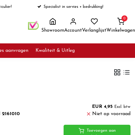
iculier!
Specialist in servies + bedrukking!
0
Showroom
Account
Verlanglijst
Winkelwagen
ies aanvragen
Kwaliteit & Uitleg
EUR 4,95
Excl. btw
l 2161010
Niet op voorraad
Toevoegen aan