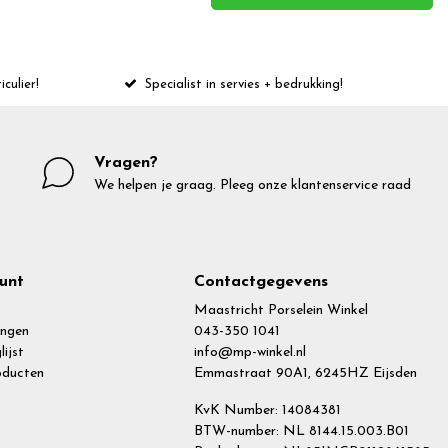
iculier!
Specialist in servies + bedrukking!
Vragen?
We helpen je graag. Pleeg onze klantenservice raad
unt
Contactgegevens
Maastricht Porselein Winkel
ingen
043-350 1041
lijst
info@mp-winkel.nl
roducten
Emmastraat 90A1, 6245HZ Eijsden
KvK Number: 14084381
BTW-number: NL 8144.15.003.B01