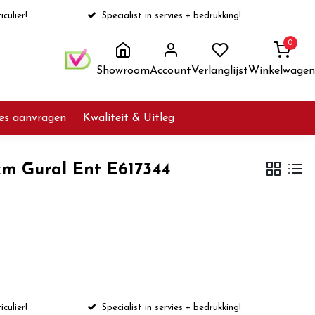
iculier!
Specialist in servies + bedrukking!
0
Showroom
Account
Verlanglijst
Winkelwagen
ies aanvragen
Kwaliteit & Uitleg
cm Gural Ent E617344
iculier!
Specialist in servies + bedrukking!