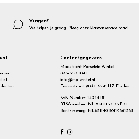
Vragen?
We helpen je graag. Pleeg onze klantenservice raad
unt
Contactgegevens
Maastricht Porselein Winkel
ingen
043-350 1041
lijst
info@mp-winkel.nl
roducten
Emmastraat 90A1, 6245HZ Eijsden
KvK Number: 14084381
BTW-number: NL 8144.15.003.B01
Bankrekening: NL85INGB0112861385