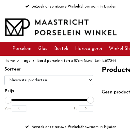
Bezoek onze nieuwe Winkel/Showroom in Eijsden
Porselein
Glas
Bestek
Horeca gerei
Winkel-Sh
Home
Tags
Bord porselein terra 27cm Gural Ent E617344
Product
Sorteer
Prijs
Geen product
Van
To
Bezoek onze nieuwe Winkel/Showroom in Eijsden