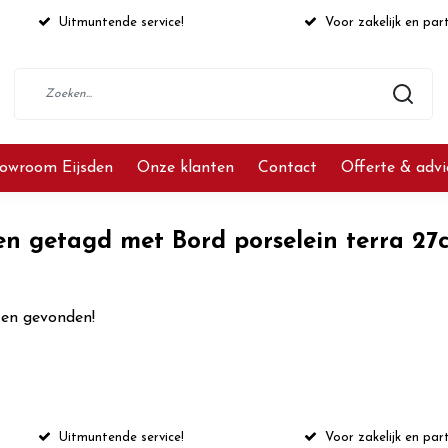
Uitmuntende service!
Voor zakelijk en part
owroom Eijsden
Onze klanten
Contact
Offerte & adv
en getagd met Bord porselein terra 27
en gevonden!
Uitmuntende service!
Voor zakelijk en part