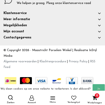
We helpen je graag. Pleeg onze klantenservice raad
Klantenservice
Meer informatie
Mogelijkheden
Mijn account
Contactgegevens
© Copyright 2026 - Maastricht Porselein Winkel | Realisatie
InStijl
Media
Algemene voorwaarden
|
Klachtenprocedure
|
Privacy Policy
|
RSS
Feed
Wij slaan cookies op om onze website te verbeteren. Is dat akkoord?
Ja
0
Meer over cookies »
Nee
Menu
Verlanglijst
Zoeken
Account
Winkelwagen