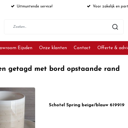
Uitmuntende service!
Voor zakelijk en part
owroom Eijsden
Onze klanten
Contact
Offerte & adv
en getagd met bord opstaande rand
Schotel Spring beige/blauw 619919