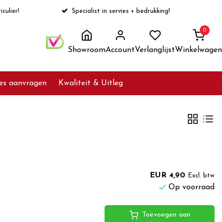
iculier!
Specialist in servies + bedrukking!
0
Showroom
Account
Verlanglijst
Winkelwagen
ies aanvragen
Kwaliteit & Uitleg
EUR 4,90
Excl. btw
Op voorraad
Toevoegen aan