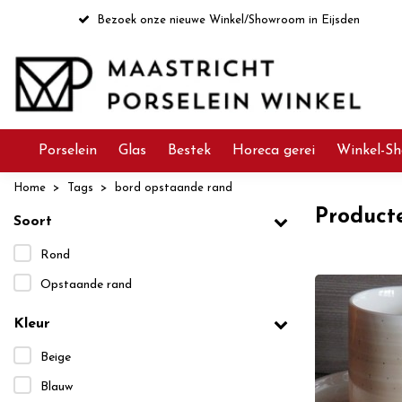
Bezoek onze nieuwe Winkel/Showroom in Eijsden
Porselein
Glas
Bestek
Horeca gerei
Winkel-Sh
Home
Tags
bord opstaande rand
Product
Soort
Rond
Opstaande rand
Kleur
Beige
Blauw