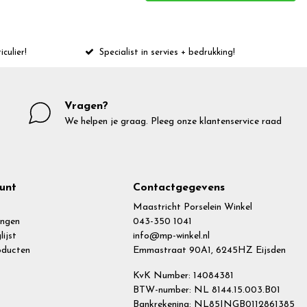
iculier!
Specialist in servies + bedrukking!
Vragen?
We helpen je graag. Pleeg onze klantenservice raad
unt
Contactgegevens
Maastricht Porselein Winkel
ingen
043-350 1041
lijst
info@mp-winkel.nl
roducten
Emmastraat 90A1, 6245HZ Eijsden
KvK Number: 14084381
BTW-number: NL 8144.15.003.B01
Bankrekening: NL85INGB0112861385