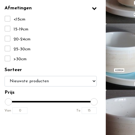
Afmetingen
<15cm
15-19cm
20-24cm
25-30cm
>30cm
Sorteer
Prijs
Van
To