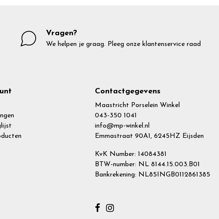
Vragen?
We helpen je graag. Pleeg onze klantenservice raad
unt
Contactgegevens
Maastricht Porselein Winkel
ingen
043-350 1041
lijst
info@mp-winkel.nl
roducten
Emmastraat 90A1, 6245HZ Eijsden
KvK Number: 14084381
BTW-number: NL 8144.15.003.B01
Bankrekening: NL85INGB0112861385