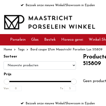
Bezoek onze nieuwe Winkel/Showroom in Eijsden
Porselein
Glas
Bestek
Horeca gerei
Winkel-Sh
Home
Tags
Bord coupe 27cm Maastricht Porselein Lux 515809
Product
Sorteer
515809
Prijs
Geen product
Van
To
Bezoek onze nieuwe Winkel/Showroom in Eijsden