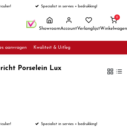
iculier!
Specialist in servies + bedrukking!
0
Showroom
Account
Verlanglijst
Winkelwagen
ies aanvragen
Kwaliteit & Uitleg
icht Porselein Lux
iculier!
Specialist in servies + bedrukking!