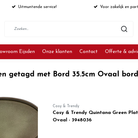
Uitmuntende service!
Voor zakelijk en part
owroom Eijsden
Onze klanten
Contact
Offerte & adv
en getagd met Bord 35.5cm Ovaal bor
Cosy & Trendy
Cosy & Trendy Quintana Green Plat
Ovaal - 3948036