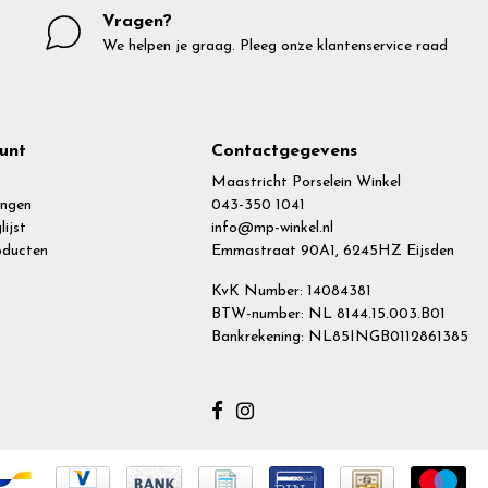
Vragen?
We helpen je graag. Pleeg onze klantenservice raad
unt
Contactgegevens
Maastricht Porselein Winkel
ingen
043-350 1041
lijst
info@mp-winkel.nl
roducten
Emmastraat 90A1, 6245HZ Eijsden
KvK Number: 14084381
BTW-number: NL 8144.15.003.B01
Bankrekening: NL85INGB0112861385