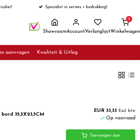
iculier!
Specialist in servies + bedrukking!
0
Showroom
Account
Verlanglijst
Winkelwagen
ies aanvragen
Kwaliteit & Uitleg
d
EUR 33,33
Excl. btw
 bord 35,5X23,5CM
Op voorraad
Toevoegen aan