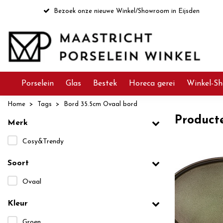
Bezoek onze nieuwe Winkel/Showroom in Eijsden
Porselein
Glas
Bestek
Horeca gerei
Winkel-Sh
Home
Tags
Bord 35.5cm Ovaal bord
Product
Merk
Cosy&Trendy
Soort
Ovaal
Kleur
Groen