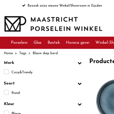
Bezoek onze nieuwe Winkel/Showroom in Eijsden
Porselein
Glas
Bestek
Horeca gerei
Winkel-Sh
Home
Tags
Blauw diep bord
Product
Merk
Cosy&Trendy
Soort
Rond
Kleur
Blauw