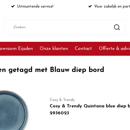
Uitmuntende service!
Voor zakelijk en part
owroom Eijsden
Onze klanten
Contact
Offerte & adv
en getagd met Blauw diep bord
Cosy & Trendy
Cosy & Trendy Quintana blue diep
2936023