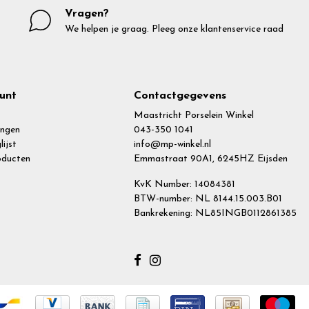
Vragen?
We helpen je graag. Pleeg onze klantenservice raad
unt
Contactgegevens
Maastricht Porselein Winkel
ingen
043-350 1041
lijst
info@mp-winkel.nl
roducten
Emmastraat 90A1, 6245HZ Eijsden
KvK Number: 14084381
BTW-number: NL 8144.15.003.B01
Bankrekening: NL85INGB0112861385