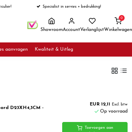
iculier!
Specialist in servies + bedrukking!
0
Showroom
Account
Verlanglijst
Winkelwagen
ies aanvragen
Kwaliteit & Uitleg
EUR 12,11
Excl. btw
 bord D23XH4,3CM -
Op voorraad
Toevoegen aan