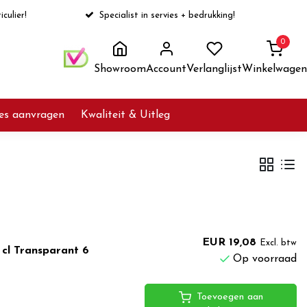
iculier!
Specialist in servies + bedrukking!
0
Showroom
Account
Verlanglijst
Winkelwagen
ies aanvragen
Kwaliteit & Uitleg
EUR 19,08
Excl. btw
 cl Transparant 6
Op voorraad
Toevoegen aan