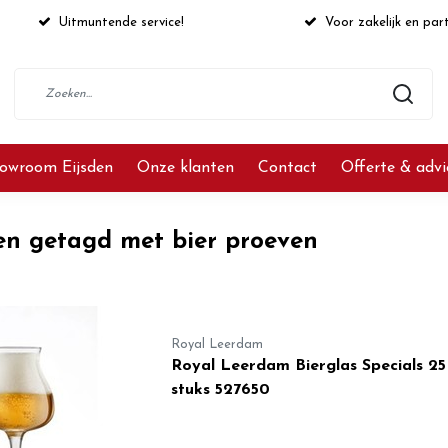
Uitmuntende service!
Voor zakelijk en part
owroom Eijsden
Onze klanten
Contact
Offerte & adv
en getagd met bier proeven
Royal Leerdam
Royal Leerdam Bierglas Specials 25
stuks 527650