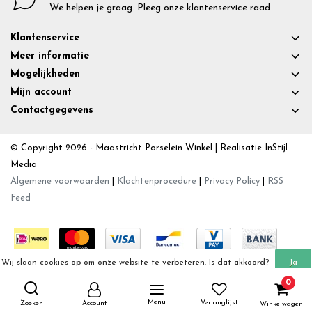
We helpen je graag. Pleeg onze klantenservice raad
Klantenservice
Meer informatie
Mogelijkheden
Mijn account
Contactgegevens
© Copyright 2026 - Maastricht Porselein Winkel | Realisatie
InStijl
Media
Algemene voorwaarden
|
Klachtenprocedure
|
Privacy Policy
|
RSS
Feed
Wij slaan cookies op om onze website te verbeteren. Is dat akkoord?
Ja
0
Meer over cookies »
Nee
Menu
Verlanglijst
Zoeken
Account
Winkelwagen