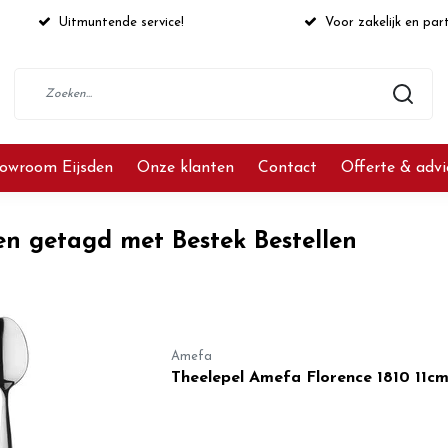
Uitmuntende service!
Voor zakelijk en part
owroom Eijsden
Onze klanten
Contact
Offerte & adv
en getagd met Bestek Bestellen
Amefa
Theelepel Amefa Florence 1810 11c