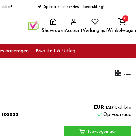
iculier!
Specialist in servies + bedrukking!
0
Showroom
Account
Verlanglijst
Winkelwagen
ies aanvragen
Kwaliteit & Uitleg
EUR 1,27
Excl. btw
m 105822
Op voorraad
Toevoegen aan