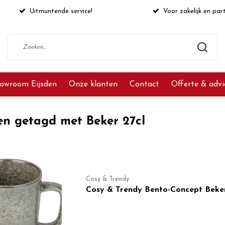
Uitmuntende service!
Voor zakelijk en part
owroom Eijsden
Onze klanten
Contact
Offerte & adv
en getagd met Beker 27cl
Cosy & Trendy
Cosy & Trendy Bento-Concept Beke