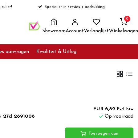
iculier!
Specialist in servies + bedrukking!
0
Showroom
Account
Verlanglijst
Winkelwagen
ies aanvragen
Kwaliteit & Uitleg
EUR 6,89
Excl. btw
r 27cl 2891008
Op voorraad
Toevoegen aan