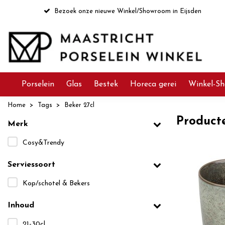
Bezoek onze nieuwe Winkel/Showroom in Eijsden
Porselein
Glas
Bestek
Horeca gerei
Winkel-Sh
Home
Tags
Beker 27cl
Product
Merk
Cosy&Trendy
Serviessoort
Kop/schotel & Bekers
Inhoud
21-30cl