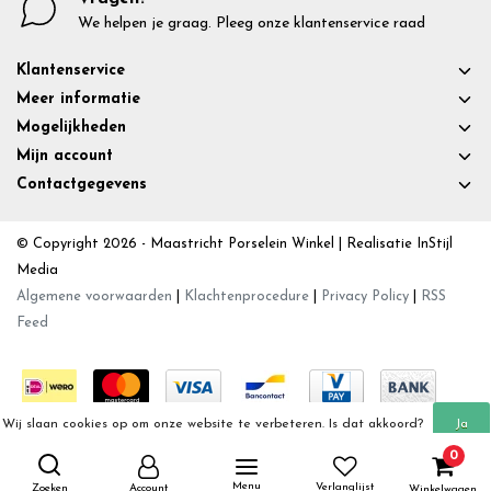
We helpen je graag. Pleeg onze klantenservice raad
Klantenservice
Meer informatie
Mogelijkheden
Mijn account
Contactgegevens
© Copyright 2026 - Maastricht Porselein Winkel | Realisatie
InStijl
Media
Algemene voorwaarden
|
Klachtenprocedure
|
Privacy Policy
|
RSS
Feed
Wij slaan cookies op om onze website te verbeteren. Is dat akkoord?
Ja
0
Meer over cookies »
Nee
Menu
Verlanglijst
Zoeken
Account
Winkelwagen