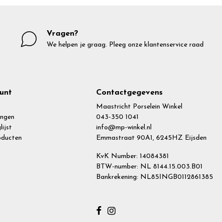
Vragen?
We helpen je graag. Pleeg onze klantenservice raad
unt
Contactgegevens
Maastricht Porselein Winkel
ingen
043-350 1041
lijst
info@mp-winkel.nl
roducten
Emmastraat 90A1, 6245HZ Eijsden
KvK Number: 14084381
BTW-number: NL 8144.15.003.B01
Bankrekening: NL85INGB0112861385