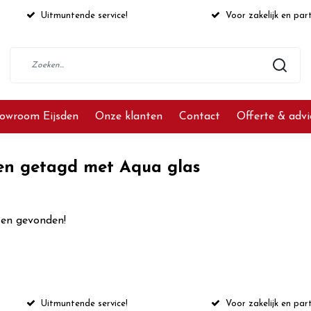
Uitmuntende service!
Voor zakelijk en part
owroom Eijsden
Onze klanten
Contact
Offerte & adv
en getagd met Aqua glas
en gevonden!
Uitmuntende service!
Voor zakelijk en part