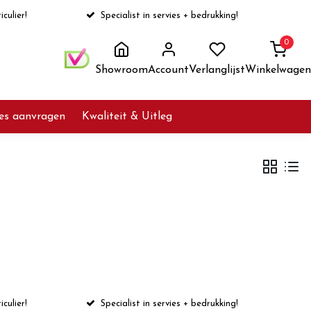
iculier!
Specialist in servies + bedrukking!
0
Showroom
Account
Verlanglijst
Winkelwagen
ies aanvragen
Kwaliteit & Uitleg
iculier!
Specialist in servies + bedrukking!