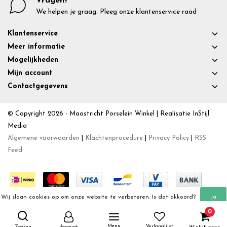
Vragen?
We helpen je graag. Pleeg onze klantenservice raad
Klantenservice
Meer informatie
Mogelijkheden
Mijn account
Contactgegevens
© Copyright 2026 - Maastricht Porselein Winkel | Realisatie
InStijl
Media
Algemene voorwaarden
|
Klachtenprocedure
|
Privacy Policy
|
RSS
Feed
Wij slaan cookies op om onze website te verbeteren. Is dat akkoord?
Ja
0
Meer over cookies »
Nee
Menu
Verlanglijst
Zoeken
Account