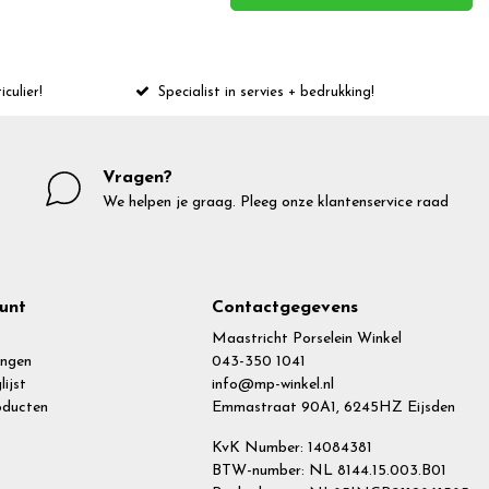
iculier!
Specialist in servies + bedrukking!
Vragen?
We helpen je graag. Pleeg onze klantenservice raad
unt
Contactgegevens
Maastricht Porselein Winkel
ingen
043-350 1041
lijst
info@mp-winkel.nl
roducten
Emmastraat 90A1, 6245HZ Eijsden
KvK Number: 14084381
BTW-number: NL 8144.15.003.B01