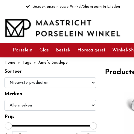
Bezoek onze nieuwe Winkel/Showroom in Eijsden
Porselein
Glas
Bestek
Horeca gerei
Winkel-Sh
Home
Tags
Amefa Sauslepel
Product
Sorteer
Merken
Prijs