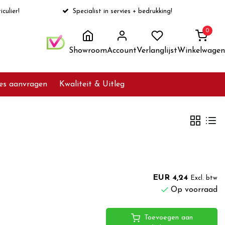
iculier!
Specialist in servies + bedrukking!
0
Showroom
Account
Verlanglijst
Winkelwagen
ies aanvragen
Kwaliteit & Uitleg
EUR 4,24
Excl. btw
Op voorraad
Toevoegen aan