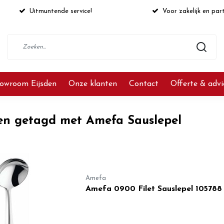
Uitmuntende service!
Voor zakelijk en part
owroom Eijsden
Onze klanten
Contact
Offerte & adv
en getagd met Amefa Sauslepel
Amefa
Amefa 0900 Filet Sauslepel 105788