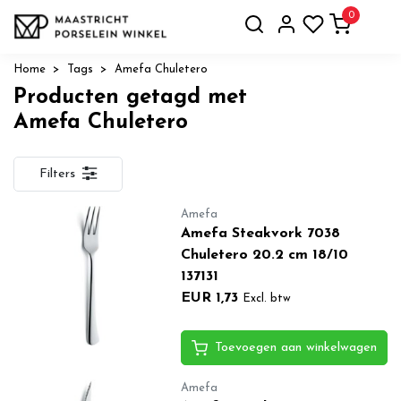
0
Home
Tags
Amefa Chuletero
Producten getagd met
Amefa Chuletero
Filters
Amefa
Amefa Steakvork 7038
Chuletero 20.2 cm 18/10
137131
EUR 1,73
Excl. btw
Toevoegen aan winkelwagen
Amefa