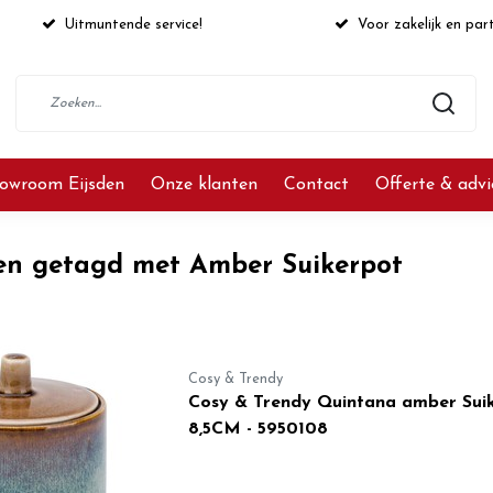
Uitmuntende service!
Voor zakelijk en part
owroom Eijsden
Onze klanten
Contact
Offerte & adv
en getagd met Amber Suikerpot
Cosy & Trendy
Cosy & Trendy Quintana amber Sui
8,5CM - 5950108