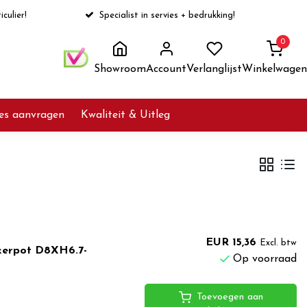
iculier!
Specialist in servies + bedrukking!
0
Showroom
Account
Verlanglijst
Winkelwagen
ies aanvragen
Kwaliteit & Uitleg
EUR 15,36
Excl. btw
kerpot D8XH6.7-
Op voorraad
Toevoegen aan