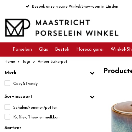
Bezoek onze nieuwe Winkel/Showroom in Eijsden
Porselein
Glas
Bestek
Horeca gerei
Winkel-Sh
Home
Tags
Amber Suikerpot
Product
Merk
Cosy&Trendy
Serviessoort
Schalen/kommen/potten
Koffie-, Thee- en melkkan
Sorteer