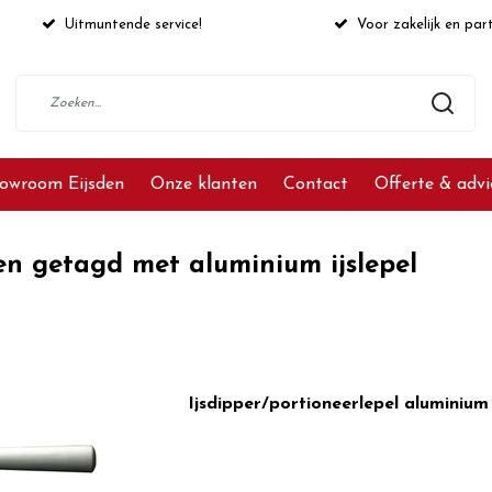
Uitmuntende service!
Voor zakelijk en part
owroom Eijsden
Onze klanten
Contact
Offerte & adv
en getagd met aluminium ijslepel
Ijsdipper/portioneerlepel aluminium