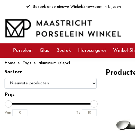
Bezoek onze nieuwe Winkel/Showroom in Eijsden
Porselein
Glas
Bestek
Horeca gerei
Winkel-Sh
Home
Tags
aluminium ijslepel
Product
Sorteer
Prijs
Van
To