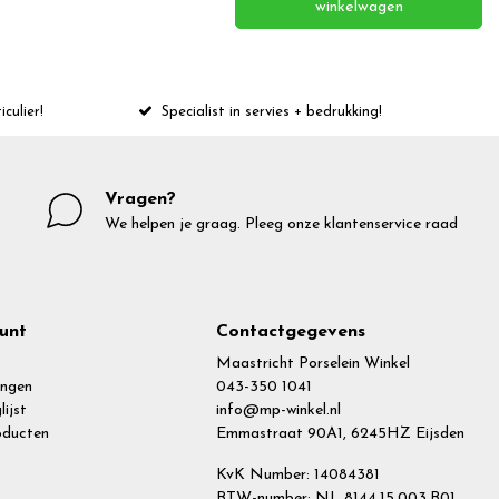
winkelwagen
iculier!
Specialist in servies + bedrukking!
Vragen?
We helpen je graag. Pleeg onze klantenservice raad
unt
Contactgegevens
Maastricht Porselein Winkel
ingen
043-350 1041
lijst
info@mp-winkel.nl
roducten
Emmastraat 90A1, 6245HZ Eijsden
KvK Number: 14084381
BTW-number: NL 8144.15.003.B01