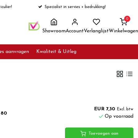
iculier!
Specialist in servies + bedrukking!
0
Showroom
Account
Verlanglijst
Winkelwagen
ies aanvragen
Kwaliteit & Uitleg
EUR 7,30
Excl. btw
 80
Op voorraad
Toevoegen aan