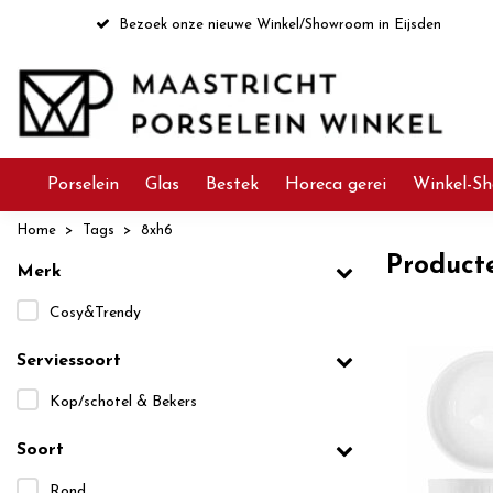
Bezoek onze nieuwe Winkel/Showroom in Eijsden
Porselein
Glas
Bestek
Horeca gerei
Winkel-Sh
Home
Tags
8xh6
Product
Merk
Cosy&Trendy
Serviessoort
Kop/schotel & Bekers
Soort
Rond