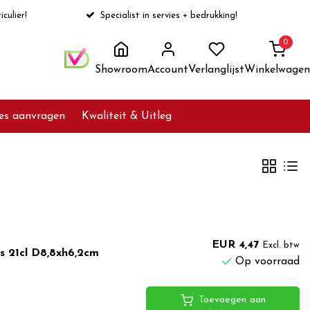
iculier!
Specialist in servies + bedrukking!
0
Showroom
Account
Verlanglijst
Winkelwagen
ies aanvragen
Kwaliteit & Uitleg
EUR 4,47
Excl. btw
s 21cl D8,8xh6,2cm
Op voorraad
Toevoegen aan