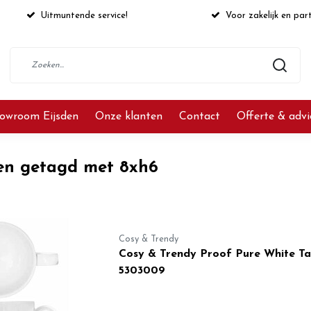
Uitmuntende service!
Voor zakelijk en part
owroom Eijsden
Onze klanten
Contact
Offerte & adv
en getagd met 8xh6
Cosy & Trendy
Cosy & Trendy Proof Pure White Ta
5303009