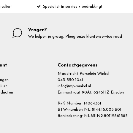
iculier!
Specialist in servies + bedrukking!
Vragen?
We helpen je graag. Pleeg onze klantenservice raad
unt
Contactgegevens
Maastricht Porselein Winkel
ingen
043-350 1041
lijst
info@mp-winkel.nl
roducten
Emmastraat 90A1, 6245HZ Eijsden
KvK Number: 14084381
BTW-number: NL 8144.15.003.B01
Bankrekening: NL85INGB0112861385