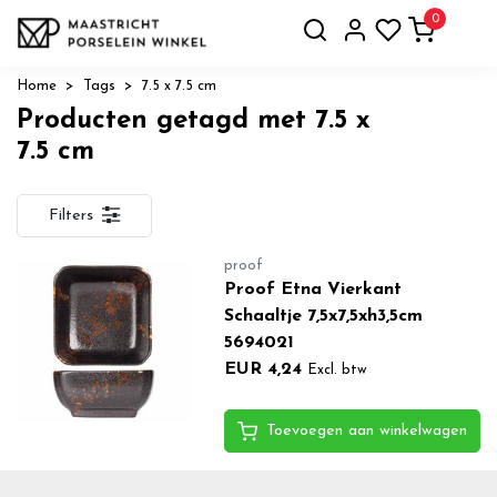
0
Home
Tags
7.5 x 7.5 cm
Producten getagd met 7.5 x
7.5 cm
Filters
proof
Proof Etna Vierkant
Schaaltje 7,5x7,5xh3,5cm
5694021
EUR 4,24
Excl. btw
Toevoegen aan winkelwagen