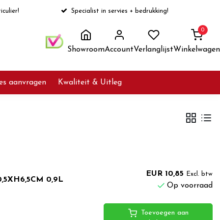
iculier!
Specialist in servies + bedrukking!
0
Showroom
Account
Verlanglijst
Winkelwagen
ies aanvragen
Kwaliteit & Uitleg
EUR 10,85
Excl. btw
0,5XH6,5CM 0,9L
Op voorraad
Toevoegen aan