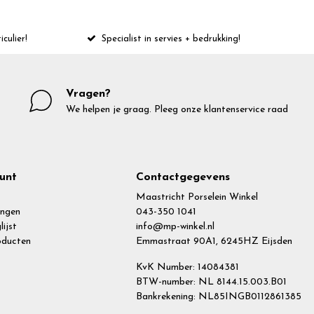
iculier!
Specialist in servies + bedrukking!
Vragen?
We helpen je graag. Pleeg onze klantenservice raad
unt
Contactgegevens
Maastricht Porselein Winkel
ingen
043-350 1041
lijst
info@mp-winkel.nl
roducten
Emmastraat 90A1, 6245HZ Eijsden
KvK Number: 14084381
BTW-number: NL 8144.15.003.B01
Bankrekening: NL85INGB0112861385