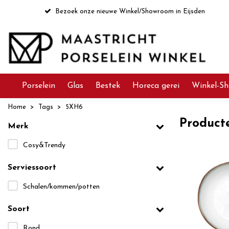
Bezoek onze nieuwe Winkel/Showroom in Eijsden
Porselein
Glas
Bestek
Horeca gerei
Winkel-Sh
Home
Tags
5XH6
Product
Merk
Cosy&Trendy
Serviessoort
Schalen/kommen/potten
Soort
Rond