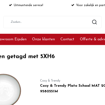
Uitmuntende service!
Voor zakelijk en part
owroom Eijsden
Onze klanten
Contact
Offerte & adv
en getagd met 5XH6
Cosy & Trendy
Cosy & Trendy Plato Schaal MAT 2
9580551M