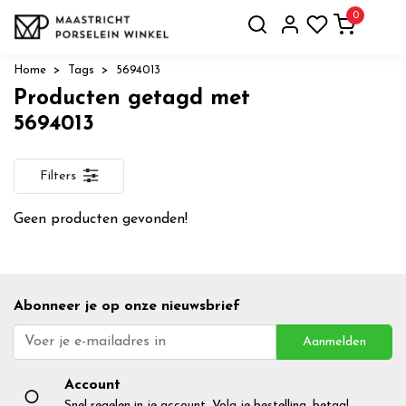
0
Home
Tags
5694013
Producten getagd met
5694013
Filters
Geen producten gevonden!
Abonneer je op onze nieuwsbrief
Aanmelden
Account
Snel regelen in je account. Volg je bestelling, betaal