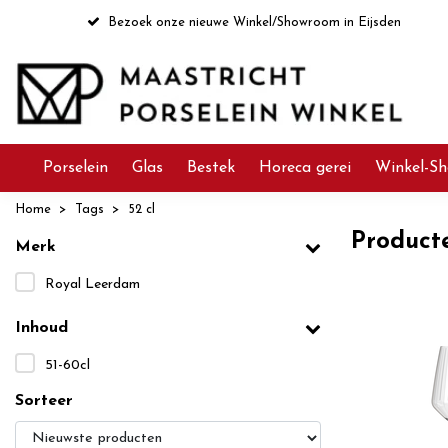
Bezoek onze nieuwe Winkel/Showroom in Eijsden
Porselein
Glas
Bestek
Horeca gerei
Winkel-Sh
Home
Tags
52 cl
Product
Merk
Royal Leerdam
Inhoud
51-60cl
Sorteer