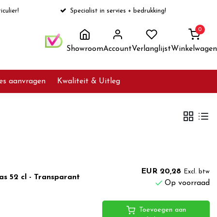
iculier!
Specialist in servies + bedrukking!
0
Showroom
Account
Verlanglijst
Winkelwagen
ies aanvragen
Kwaliteit & Uitleg
EUR 20,28
Excl. btw
s 52 cl - Transparant
Op voorraad
Toevoegen aan