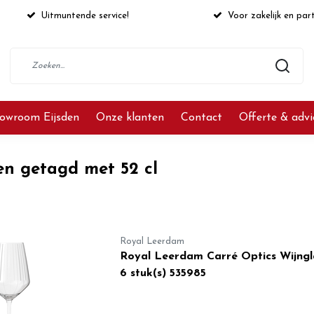
Uitmuntende service!
Voor zakelijk en part
owroom Eijsden
Onze klanten
Contact
Offerte & adv
en getagd met 52 cl
Royal Leerdam
Royal Leerdam Carré Optics Wijngla
6 stuk(s) 535985