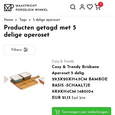
0
Home
Tags
5 delige aperoset
Producten getagd met 5
delige aperoset
Filters
Cosy & Trendy
Cosy & Trendy Brisbane
Aperoset 5 delig
29,5X20XH4.5CM BAMBOE
BASIS -SCHAALTJE
9X9XH4CM 1480104
EUR 21,13
Excl. btw
Toevoegen aan winkelwagen