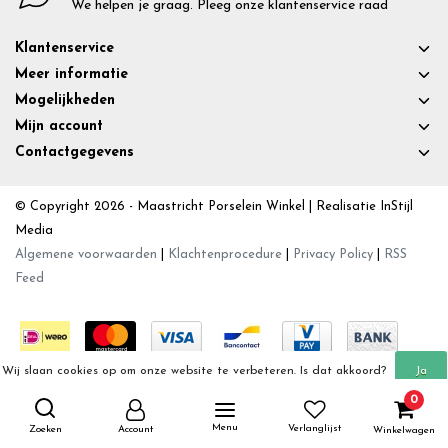
We helpen je graag. Pleeg onze klantenservice raad
Klantenservice
Meer informatie
Mogelijkheden
Mijn account
Contactgegevens
© Copyright 2026 - Maastricht Porselein Winkel | Realisatie
InStijl
Media
Algemene voorwaarden
|
Klachtenprocedure
|
Privacy Policy
|
RSS
Feed
Wij slaan cookies op om onze website te verbeteren. Is dat akkoord?
Ja
0
Meer over cookies »
Nee
Menu
Verlanglijst
Zoeken
Account
Winkelwagen