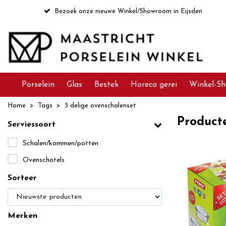
Bezoek onze nieuwe Winkel/Showroom in Eijsden
Porselein
Glas
Bestek
Horeca gerei
Winkel-Sh
Home
Tags
3 delige ovenschalenset
Product
Serviessoort
Schalen/kommen/potten
Ovenschotels
Sorteer
Merken