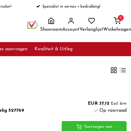
iculier!
Specialist in servies + bedrukking!
0
Showroom
Account
Verlanglijst
Winkelwagen
ies aanvragen
Kwaliteit & Uitleg
EUR 37,12
Excl. btw
lig 527769
Op voorraad
Toevoegen aan