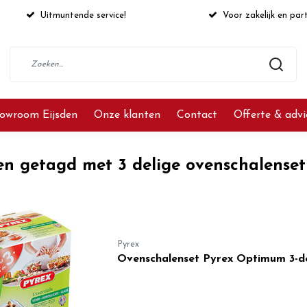
Uitmuntende service!
Voor zakelijk en part
owroom Eijsden
Onze klanten
Contact
Offerte & adv
en getagd met 3 delige ovenschalenset
Pyrex
Ovenschalenset Pyrex Optimum 3-de