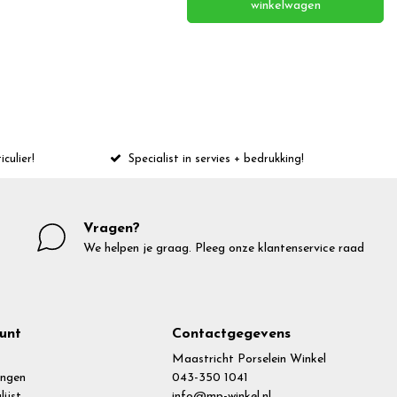
winkelwagen
iculier!
Specialist in servies + bedrukking!
Vragen?
We helpen je graag. Pleeg onze klantenservice raad
unt
Contactgegevens
Maastricht Porselein Winkel
ingen
043-350 1041
lijst
info@mp-winkel.nl