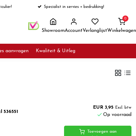
iculier!
Specialist in servies + bedrukking!
0
Showroom
Account
Verlanglijst
Winkelwagen
ies aanvragen
Kwaliteit & Uitleg
EUR 3,95
Excl. btw
l 536551
Op voorraad
Toevoegen aan