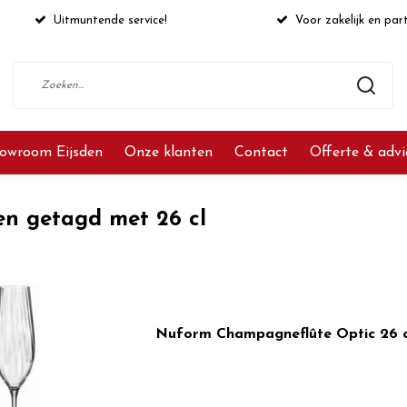
Uitmuntende service!
Voor zakelijk en part
owroom Eijsden
Onze klanten
Contact
Offerte & adv
en getagd met 26 cl
Nuform Champagneflûte Optic 26 c