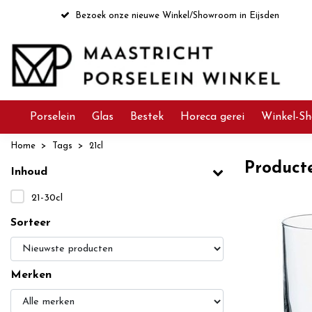
Bezoek onze nieuwe Winkel/Showroom in Eijsden
Porselein
Glas
Bestek
Horeca gerei
Winkel-Sh
Home
Tags
21cl
Product
Inhoud
21-30cl
Sorteer
Merken