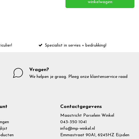
winkelwagen
iculier!
Specialist in servies + bedrukking!
Vragen?
We helpen je graag. Pleeg onze klantenservice raad
unt
Contactgegevens
Maastricht Porselein Winkel
ingen
043-350 1041
lijst
info@mp-winkel.nl
roducten
Emmastraat 90A1, 6245HZ Eijsden