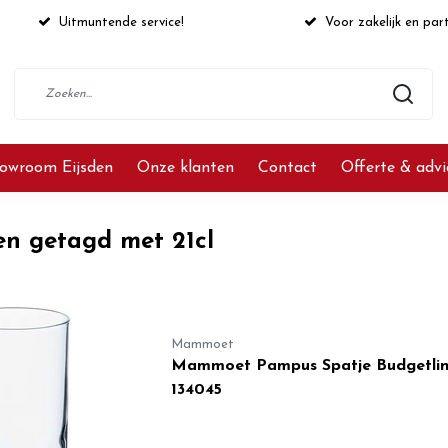
Uitmuntende service!
Voor zakelijk en part
owroom Eijsden
Onze klanten
Contact
Offerte & adv
en getagd met 21cl
Mammoet
Mammoet Pampus Spatje Budgetline 2
134045