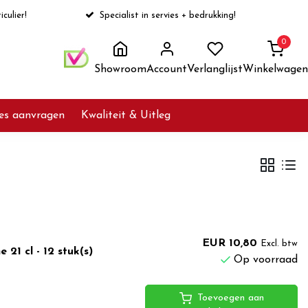
iculier!
Specialist in servies + bedrukking!
0
Showroom
Account
Verlanglijst
Winkelwagen
ies aanvragen
Kwaliteit & Uitleg
EUR 10,80
Excl. btw
1 cl - 12 stuk(s)
Op voorraad
Toevoegen aan