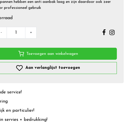
annen hebben een anti aanbak laag en zijn daardoor ook zeer
or professioneel gebruik
orraad
-
+
Toevoegen aan winkelwagen
Aan verlanglijst toevoegen
e service!
ring
jk en particulier!
in servies + bedrukking!