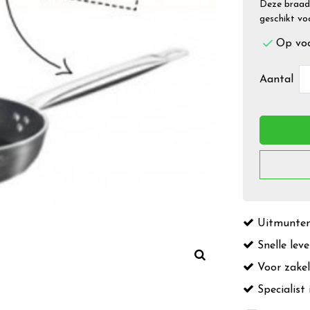
Deze braadp
geschikt vo
Op vo
Aantal
Uitmuntend
Snelle leve
Voor zakeli
Specialist 