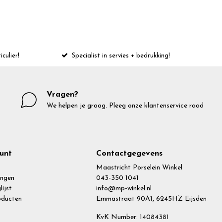
iculier!
Specialist in servies + bedrukking!
Vragen?
We helpen je graag. Pleeg onze klantenservice raad
unt
Contactgegevens
Maastricht Porselein Winkel
ingen
043-350 1041
lijst
info@mp-winkel.nl
roducten
Emmastraat 90A1, 6245HZ Eijsden
KvK Number: 14084381