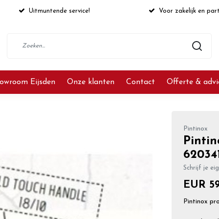
Uitmuntende service!
Voor zakelijk en part
owroom Eijsden
Onze klanten
Contact
Offerte & adv
Pintinox
Pinti
62034
Schrijf je ei
EUR 59
Pintinox pr