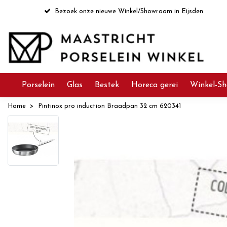
Bezoek onze nieuwe Winkel/Showroom in Eijsden
Porselein
Glas
Bestek
Horeca gerei
Winkel-Sh
Home
Pintinox pro induction Braadpan 32 cm 620341