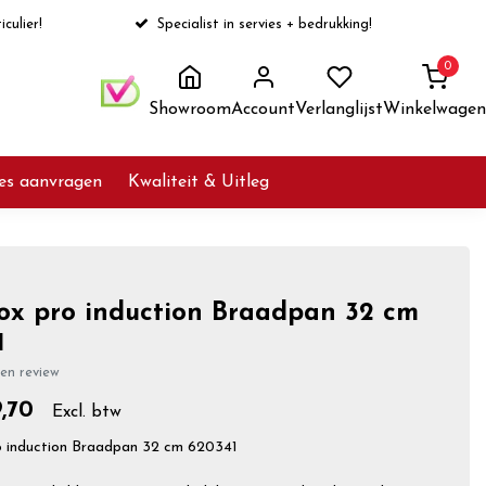
iculier!
Specialist in servies + bedrukking!
0
Showroom
Account
Verlanglijst
Winkelwagen
ies aanvragen
Kwaliteit & Uitleg
nox pro induction Braadpan 32 cm
1
gen review
,70
Excl. btw
o induction Braadpan 32 cm 620341