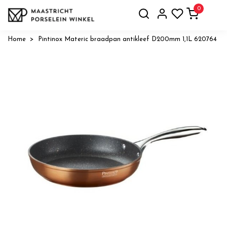
0
Home
Pintinox Materic braadpan antikleef D200mm 1,1L 620764
Vorige
Volge