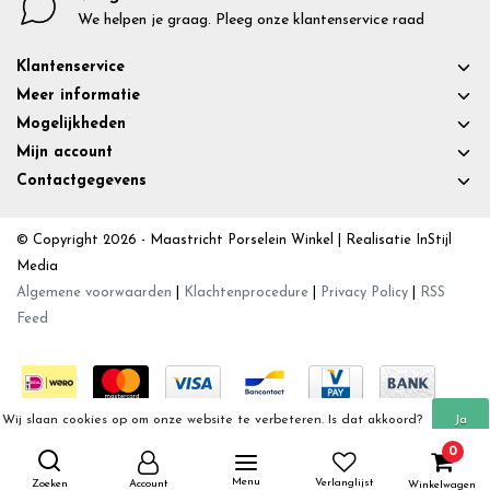
We helpen je graag. Pleeg onze klantenservice raad
Klantenservice
Meer informatie
Mogelijkheden
Mijn account
Contactgegevens
© Copyright 2026 - Maastricht Porselein Winkel | Realisatie
InStijl
Media
Algemene voorwaarden
|
Klachtenprocedure
|
Privacy Policy
|
RSS
Feed
Wij slaan cookies op om onze website te verbeteren. Is dat akkoord?
Ja
0
Meer over cookies »
Nee
Menu
Verlanglijst
Zoeken
Account
Winkelwagen