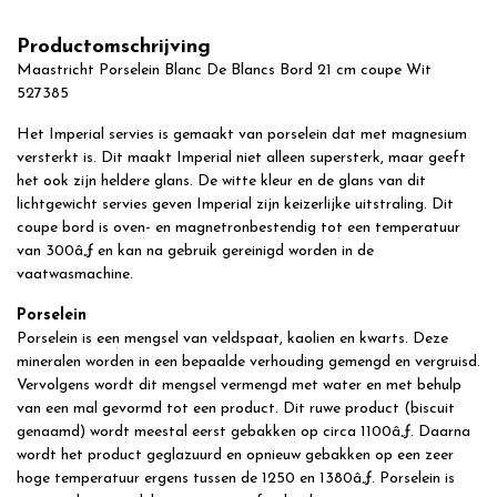
Productomschrijving
Maastricht Porselein Blanc De Blancs Bord 21 cm coupe Wit
527385
Het Imperial servies is gemaakt van porselein dat met magnesium
versterkt is. Dit maakt Imperial niet alleen supersterk, maar geeft
het ook zijn heldere glans. De witte kleur en de glans van dit
lichtgewicht servies geven Imperial zijn keizerlijke uitstraling. Dit
coupe bord is oven- en magnetronbestendig tot een temperatuur
van 300â„ƒ en kan na gebruik gereinigd worden in de
vaatwasmachine.
Porselein
Porselein is een mengsel van veldspaat, kaolien en kwarts. Deze
mineralen worden in een bepaalde verhouding gemengd en vergruisd.
Vervolgens wordt dit mengsel vermengd met water en met behulp
van een mal gevormd tot een product. Dit ruwe product (biscuit
genaamd) wordt meestal eerst gebakken op circa 1100â„ƒ. Daarna
wordt het product geglazuurd en opnieuw gebakken op een zeer
hoge temperatuur ergens tussen de 1250 en 1380â„ƒ. Porselein is