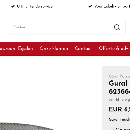
Uitmuntende service!
Voor zakelijk en part
owroom Eijsden
Onze klanten
Contact
Offerte & adv
Güral Porse
Gural
62366
Schrijf je ei
EUR 6,
Gural Tou
Op vo