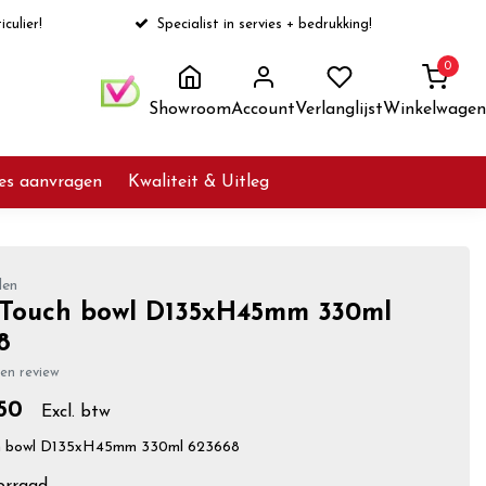
iculier!
Specialist in servies + bedrukking!
0
Showroom
Account
Verlanglijst
Winkelwagen
ies aanvragen
Kwaliteit & Uitleg
len
 Touch bowl D135xH45mm 330ml
8
gen review
50
Excl. btw
ch bowl D135xH45mm 330ml 623668
orraad