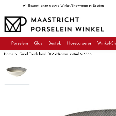
Bezoek onze nieuwe Winkel/Showroom in Eijsden
Porselein
Glas
Bestek
Horeca gerei
Winkel-Sh
Home
Gural Touch bowl D135xH45mm 330ml 623668