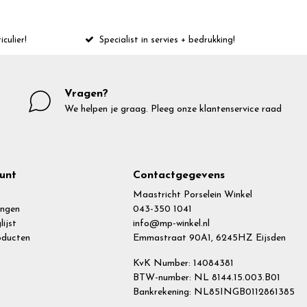
iculier!
Specialist in servies + bedrukking!
Vragen?
We helpen je graag. Pleeg onze klantenservice raad
unt
Contactgegevens
Maastricht Porselein Winkel
ingen
043-350 1041
lijst
info@mp-winkel.nl
roducten
Emmastraat 90A1, 6245HZ Eijsden
KvK Number: 14084381
BTW-number: NL 8144.15.003.B01
Bankrekening: NL85INGB0112861385