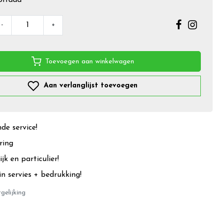
-
+
Toevoegen aan winkelwagen
Aan verlanglijst toevoegen
e service!
ring
jk en particulier!
in servies + bedrukking!
gelijking