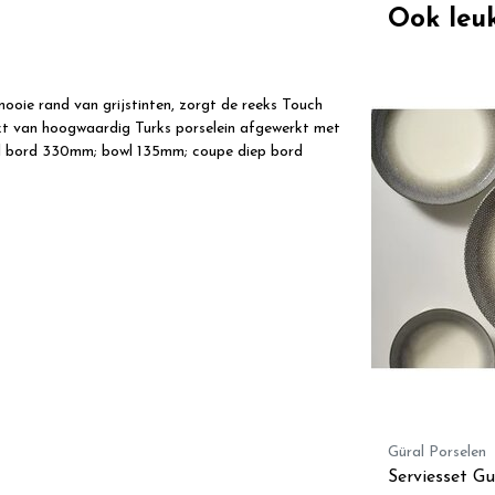
Ook leu
mooie rand van grijstinten, zorgt de reeks Touch
aakt van hoogwaardig Turks porselein afgewerkt met
al bord 330mm; bowl 135mm; coupe diep bord
Güral Porselen
Serviesset Gu