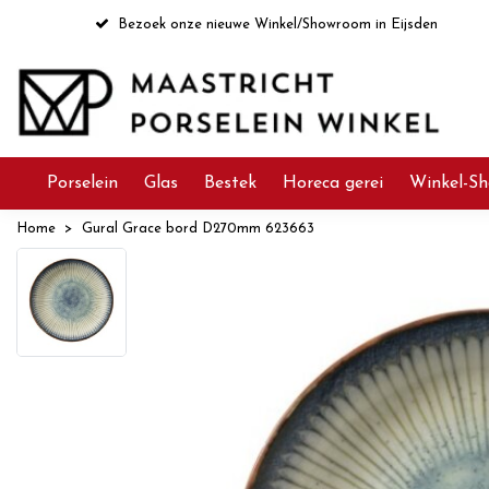
Bezoek onze nieuwe Winkel/Showroom in Eijsden
Porselein
Glas
Bestek
Horeca gerei
Winkel-Sh
Home
Gural Grace bord D270mm 623663