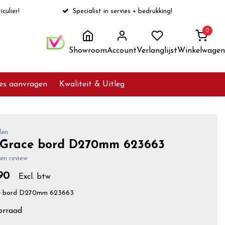
iculier!
Specialist in servies + bedrukking!
0
Showroom
Account
Verlanglijst
Winkelwagen
ies aanvragen
Kwaliteit & Uitleg
len
 Grace bord D270mm 623663
gen review
90
Excl. btw
ce bord D270mm 623663
orraad