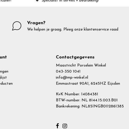
iculier!
Specialist in servies + bedrukking!
Vragen?
We helpen je graag. Pleeg onze klantenservice raad
unt
Contactgegevens
Maastricht Porselein Winkel
ingen
043-350 1041
lijst
info@mp-winkel.nl
roducten
Emmastraat 90A1, 6245HZ Eijsden
KvK Number: 14084381
BTW-number: NL 8144.15.003.B01
Bankrekening: NL85INGB0112861385