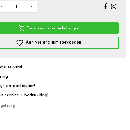
-
+
Toevoegen aan winkelwagen
Aan verlanglijst toevoegen
e service!
ring
jk en particulier!
in servies + bedrukking!
gelijking