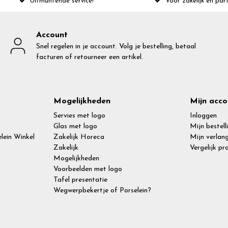
Uitmuntende service!
Voor zakelijk en part
Account
Snel regelen in je account. Volg je bestelling, betaal
facturen of retourneer een artikel.
Mogelijkheden
Mijn acco
Servies met logo
Inloggen
Glas met logo
Mijn bestell
lein Winkel
Zakelijk Horeca
Mijn verlang
Zakelijk
Vergelijk p
Mogelijkheden
Voorbeelden met logo
Tafel presentatie
Wegwerpbekertje of Porselein?