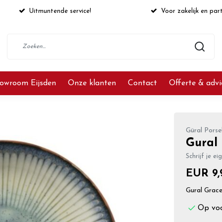
Uitmuntende service!
Voor zakelijk en part
owroom Eijsden
Onze klanten
Contact
Offerte & adv
Güral Porse
Gural
Schrijf je ei
EUR 9,
Gural Gra
Op vo