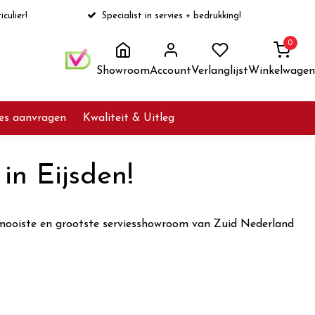
iculier!
Specialist in servies + bedrukking!
0
Showroom
Account
Verlanglijst
Winkelwagen
ies aanvragen
Kwaliteit & Uitleg
n Eijsden!
mooiste en grootste serviesshowroom van Zuid Nederland