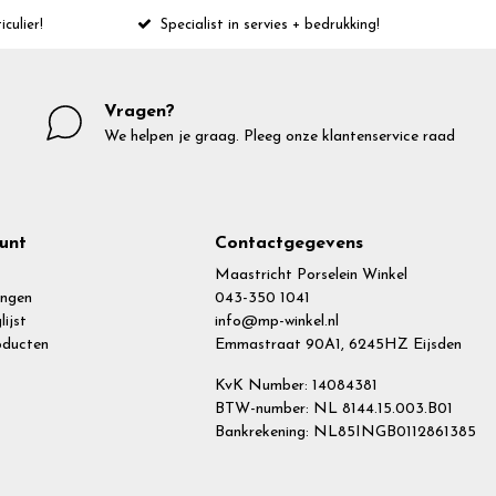
iculier!
Specialist in servies + bedrukking!
Vragen?
We helpen je graag. Pleeg onze klantenservice raad
unt
Contactgegevens
Maastricht Porselein Winkel
ingen
043-350 1041
lijst
info@mp-winkel.nl
roducten
Emmastraat 90A1, 6245HZ Eijsden
KvK Number: 14084381
BTW-number: NL 8144.15.003.B01
Bankrekening: NL85INGB0112861385