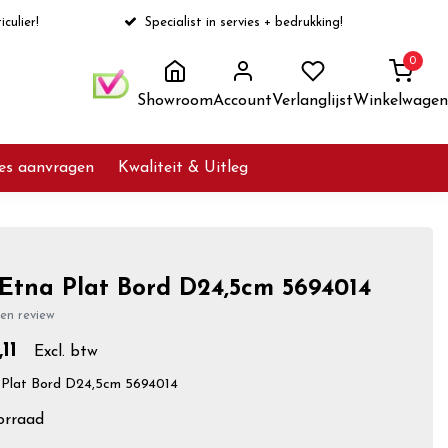
iculier!
Specialist in servies + bedrukking!
0
Showroom
Account
Verlanglijst
Winkelwagen
ies aanvragen
Kwaliteit & Uitleg
 Etna Plat Bord D24,5cm 5694014
gen review
11
Excl. btw
 Plat Bord D24,5cm 5694014
orraad