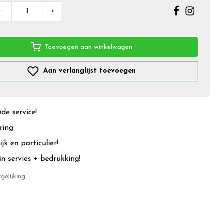
-
+
Toevoegen aan winkelwagen
Aan verlanglijst toevoegen
e service!
ring
jk en particulier!
in servies + bedrukking!
gelijking