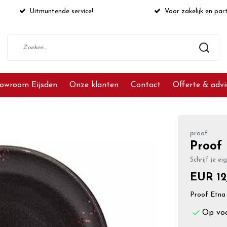
Uitmuntende service!
Voor zakelijk en part
owroom Eijsden
Onze klanten
Contact
Offerte & adv
proof
Proof
Schrijf je ei
EUR 12,
Proof Etna
Op vo