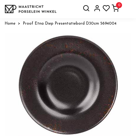
0
Home
Proof Etna Diep Presentatiebord D30cm 5694004
Vorige
Volge