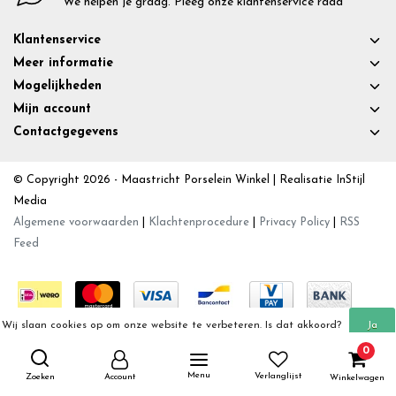
We helpen je graag. Pleeg onze klantenservice raad
Klantenservice
Meer informatie
Mogelijkheden
Mijn account
Contactgegevens
© Copyright 2026 - Maastricht Porselein Winkel | Realisatie
InStijl
Media
Algemene voorwaarden
|
Klachtenprocedure
|
Privacy Policy
|
RSS
Feed
Wij slaan cookies op om onze website te verbeteren. Is dat akkoord?
Ja
0
Meer over cookies »
Nee
Menu
Verlanglijst
Zoeken
Account
Winkelwagen