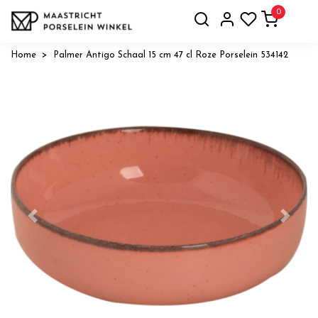
0
Home
Palmer Antigo Schaal 15 cm 47 cl Roze Porselein 534142
Vorige
Volge