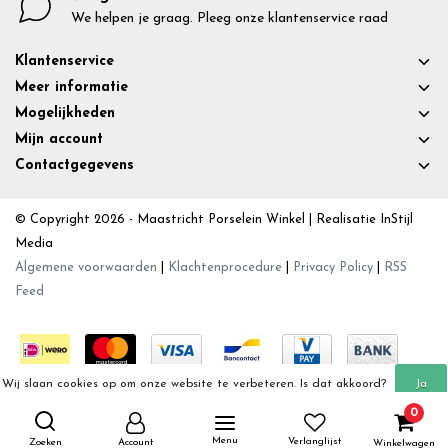
We helpen je graag. Pleeg onze klantenservice raad
Klantenservice
Meer informatie
Mogelijkheden
Mijn account
Contactgegevens
© Copyright 2026 - Maastricht Porselein Winkel | Realisatie
InStijl
Media
Algemene voorwaarden
|
Klachtenprocedure
|
Privacy Policy
|
RSS
Feed
Wij slaan cookies op om onze website te verbeteren. Is dat akkoord?
Ja
0
Meer over cookies »
Nee
Menu
Verlanglijst
Zoeken
Account
Winkelwagen