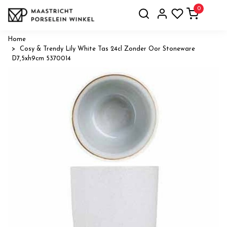
0
Home
Cosy & Trendy Lily White Tas 24cl Zonder Oor Stoneware
D7,5xh9cm 5370014
Vorige
Volge